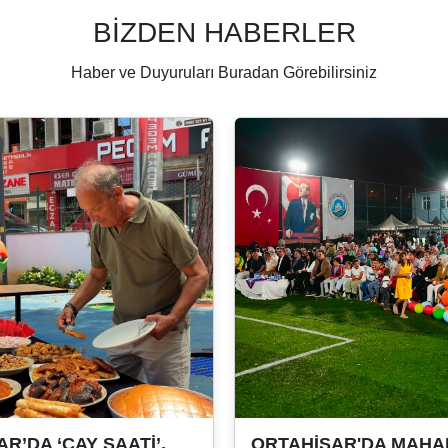
BİZDEN HABERLER
Haber ve Duyuruları Buradan Görebilirsiniz
R’DA ‘ÇAY SAATİ’,
ORTAHİSAR'DA MAHA