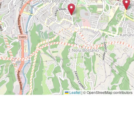
Leaflet
|
© OpenStreetMap contributors