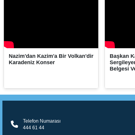
Nazim'dan Kazim'a Bir Volkan'dir
Başkan K
Karadeniz Konser
Sergileye
Belgesi V
Telefon Numarası
444 61 44