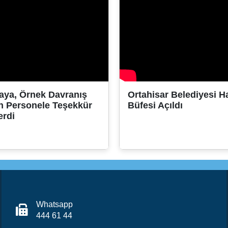
aya, Örnek Davranış
Ortahisar Belediyesi 
n Personele Teşekkür
Büfesi Açıldı
erdi
Whatsapp
444 61 44